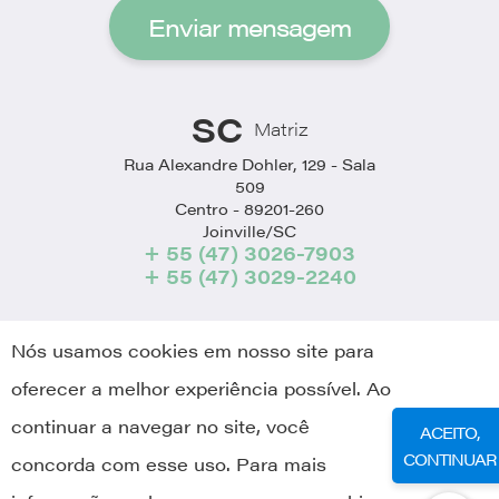
Enviar mensagem
SC
Matriz
Rua Alexandre Dohler, 129 - Sala
509
Centro - 89201-260
Joinville/SC
+ 55 (47) 3026-7903
+ 55 (47) 3029-2240
Nós usamos cookies em nosso site para
oferecer a melhor experiência possível. Ao
Voltar ao topo
Política de Privacidade
Política de Cookies
continuar a navegar no site, você
ACEITO,
Termos de Uso
CONTINUAR
concorda com esse uso. Para mais